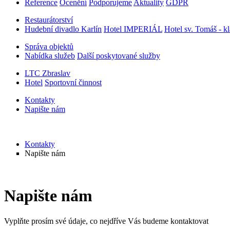
Reference
Ocenění
Podporujeme
Aktuality
GDPR
Restaurátorství
Hudební divadlo Karlín
Hotel IMPERIÁL
Hotel sv. Tomáš - kl
Správa objektů
Nabídka služeb
Další poskytované služby
LTC Zbraslav
Hotel
Sportovní činnost
Kontakty
Napište nám
Kontakty
Napište nám
Napište nám
Vyplňte prosím své údaje, co nejdříve Vás budeme kontaktovat