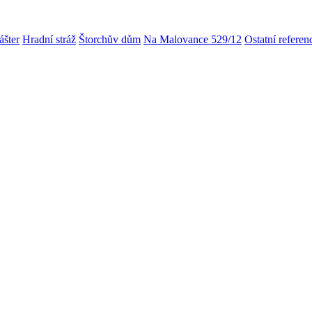
ášter
Hradní stráž
Štorchův dům
Na Malovance 529/12
Ostatní referen